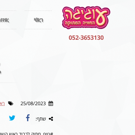
ראשי
אודו
052-3653130
25/08/2023
רא
שתף:
#טיפ_מתוק לכבוד ראש השנ